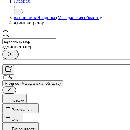
Главная
/
/
...
вакансии в Ягодном (Магаданская область)
/
администратор
администратор
Ягодное (Магаданская область)
График
Рабочие часы
Опыт
Тип занятости